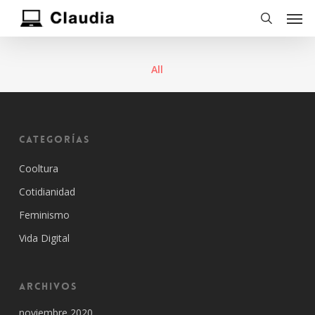
Skip
Men
to
search
main
content
All
Categorías
Cooltura
Cotidianidad
Feminismo
Vida Digital
Archivos
noviembre 2020