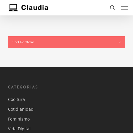
Skip
Men
to
search
main
content
Sort Portfolio
Categorías
Cooltura
Cotidianidad
Feminismo
Vida Digital